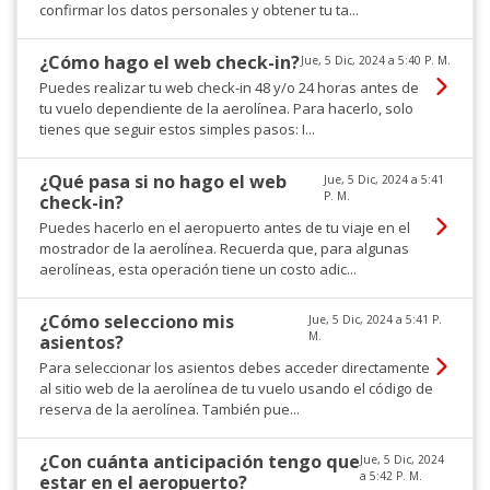
confirmar los datos personales y obtener tu ta...
¿Cómo hago el web check-in?
Jue, 5 Dic, 2024 a 5:40 P. M.
Puedes realizar tu web check-in 48 y/o 24 horas antes de
tu vuelo dependiente de la aerolínea. Para hacerlo, solo
tienes que seguir estos simples pasos: I...
¿Qué pasa si no hago el web
Jue, 5 Dic, 2024 a 5:41
P. M.
check-in?
Puedes hacerlo en el aeropuerto antes de tu viaje en el
mostrador de la aerolínea. Recuerda que, para algunas
aerolíneas, esta operación tiene un costo adic...
¿Cómo selecciono mis
Jue, 5 Dic, 2024 a 5:41 P.
M.
asientos?
Para seleccionar los asientos debes acceder directamente
al sitio web de la aerolínea de tu vuelo usando el código de
reserva de la aerolínea. También pue...
¿Con cuánta anticipación tengo que
Jue, 5 Dic, 2024
a 5:42 P. M.
estar en el aeropuerto?