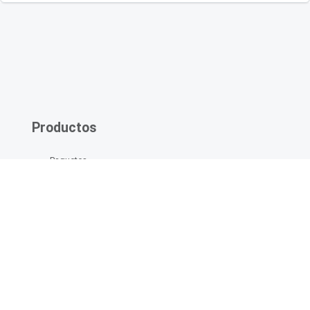
Productos
Paquetes
Vuelos
Vuelos + Hotel
Actividades